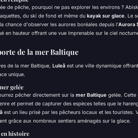
ée de pêche, pourquoi ne pas explorer les environs ? Abi
aquettes, du ski de fond et même du
kayak sur glace
. Le 
la chance d'observer les aurores boréales depuis l’
Aurora 
ué en hauteur offrant une vue imprenable sur le ciel nocturn
porte de la mer Baltique
ives de la mer Baltique,
Luleå
est une ville dynamique offran
ace unique.
mer gelée
ourrez pêcher directement sur la
mer Baltique
gelée. Cette 
nre et permet de capturer des espèces telles que le hareng
eå
est un lieu prisé par les pêcheurs locaux et les touristes.
ent grâce aux nombreux sentiers aménagés sur la glace.
 en histoire