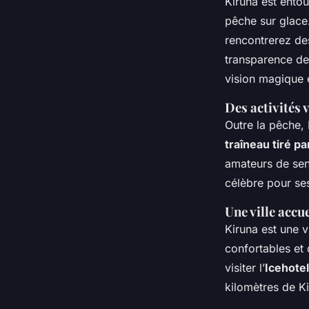
Kiruna est entou
pêche sur glace
rencontrerez des
transparence de
vision magique e
Des activités 
Outre la pêche, 
traîneau tiré p
amateurs de sens
célèbre pour se
Une ville accu
Kiruna est une v
confortables et
visiter l’
Icehotel
kilomètres de Ki