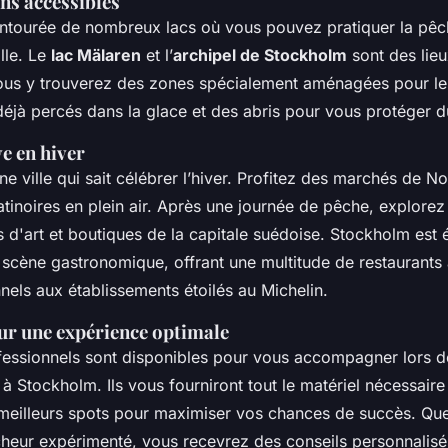
ns accessibles
ntourée de nombreux lacs où vous pouvez pratiquer la pêc
ille. Le
lac Mälaren
et l’
archipel de Stockholm
sont des lieu
 Vous y trouverez des zones spécialement aménagées pour l
déjà percés dans la glace et des abris pour vous protéger d
ve en hiver
e ville qui sait célébrer l’hiver. Profitez des marchés de No
atinoires en plein air. Après une journée de pêche, explore
s d'art et boutiques de la capitale suédoise. Stockholm est
 scène gastronomique, offrant une multitude de restaurants 
onnels aux établissements étoilés au Michelin.
ur une expérience optimale
essionnels sont disponibles pour vous accompagner lors de
à Stockholm. Ils vous fourniront tout le matériel nécessaire
meilleurs spots pour maximiser vos chances de succès. Qu
heur expérimenté, vous recevrez des conseils personnalisé