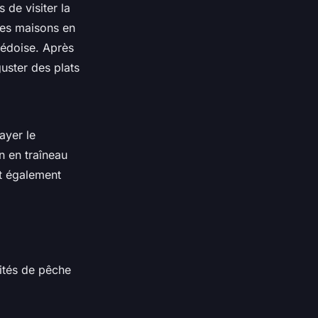
 de visiter la
Ses maisons en
uédoise. Après
uster des plats
ayer le
n en traîneau
nt également
nités de pêche