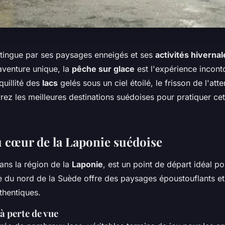
tingue par ses paysages enneigés et ses
activités hivernal
aventure unique, la
pêche sur glace
est l'expérience incont
quillité des
lacs
gelés sous un ciel étoilé, le frisson de l'atte
rez les meilleures destinations suédoises pour pratiquer cett
u cœur de la Laponie suédoise
dans la région de la
Laponie
, est un point de départ idéal p
le du nord de la Suède offre des paysages époustouflants e
thentiques.
 à perte de vue