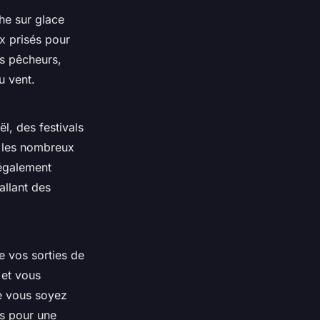
he sur glace
x prisés pour
es pêcheurs,
u vent.
ël, des festivals
z les nombreux
 également
allant des
 vos sorties de
 et vous
e vous soyez
s pour une