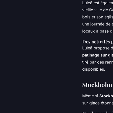
Luleå est égalem
vieille ville de
G
bois et son égli
une journée de 
locaux à base de
Des activités 
Luleå propose d
patinage sur gl
tiré par des re
disponibles.
Stockholm 
Même si
Stock
sur glace étonn