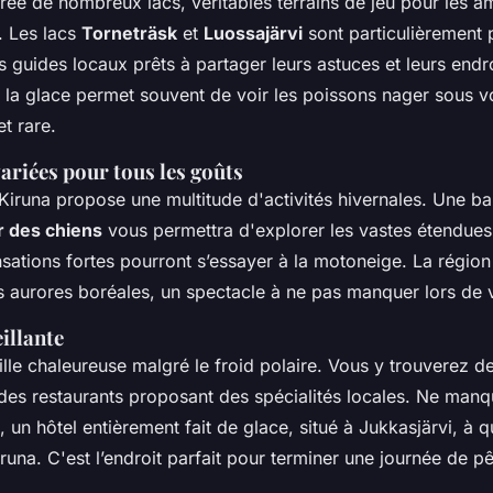
rée de nombreux lacs, véritables terrains de jeu pour les a
. Les lacs
Torneträsk
et
Luossajärvi
sont particulièrement 
 guides locaux prêts à partager leurs astuces et leurs endro
 la glace permet souvent de voir les poissons nager sous v
t rare.
variées pour tous les goûts
Kiruna propose une multitude d'activités hivernales. Une b
ar des chiens
vous permettra d'explorer les vastes étendues
ations fortes pourront s’essayer à la motoneige. La région 
s aurores boréales, un spectacle à ne pas manquer lors de v
eillante
ille chaleureuse malgré le froid polaire. Vous y trouverez
 des restaurants proposant des spécialités locales. Ne man
, un hôtel entièrement fait de glace, situé à Jukkasjärvi, à 
runa. C'est l’endroit parfait pour terminer une journée de p