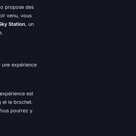
sko propose des
soir venu, vous
Sky Station
, un
e.
t une expérience
expérience est
 et le brochet.
 Vous pourrez y