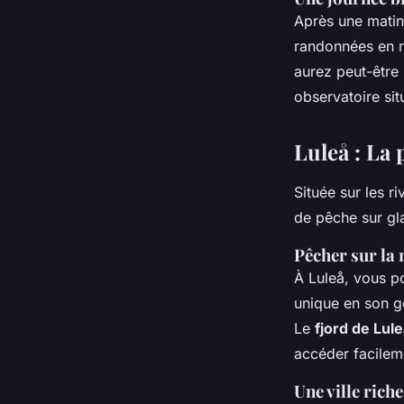
Après une matin
randonnées en r
aurez peut-être 
observatoire sit
Luleå : La 
Située sur les r
de pêche sur gl
Pêcher sur la 
À Luleå, vous p
unique en son ge
Le
fjord de Lul
accéder facilem
Une ville riche