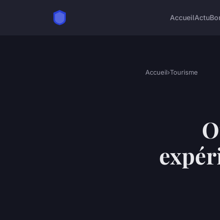
Accueil
Actu
Bo
Accueil
›
Tourisme
O
expér