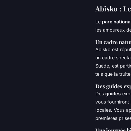
Abisko : Le
Le
parc nationa
les amoureux de 
Un cadre natu
Abisko est répu
un cadre specta
Suède, est part
tels que la truit
Des guides exp
Des
guides
expé
vous fourniront
locales. Vous ap
premières prise
Une journée b