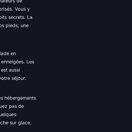
mateurs de
prisés. Vous y
its secrets. La
os pieds, une
alade en
 enneigées. Les
est aussi
otre séjour.
 des hébergements
quez pas de
quelques
êche sur glace.