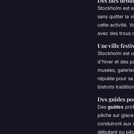
Des lacs urbai
Stockholm est e
sans quitter la v
cette activité.
avec des trous 
Une ville festi
Stockholm est un
d'hiver et des p
musées, galerie
réputée pour sa
bistrots traditi
Des guides po
Des
guides
prof
pêche sur glace 
conduiront aux 
débutant ou pêc