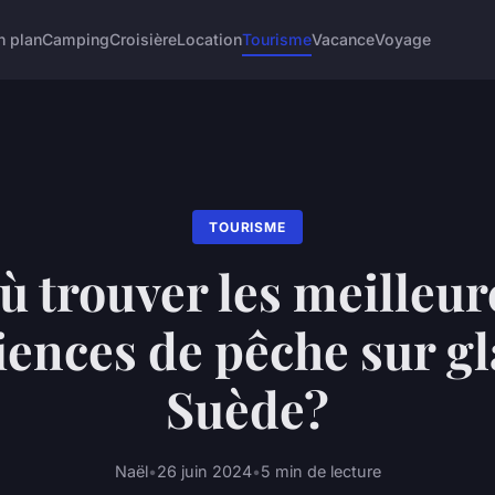
n plan
Camping
Croisière
Location
Tourisme
Vacance
Voyage
TOURISME
ù trouver les meilleur
iences de pêche sur gl
Suède?
Naël
•
26 juin 2024
•
5 min de lecture