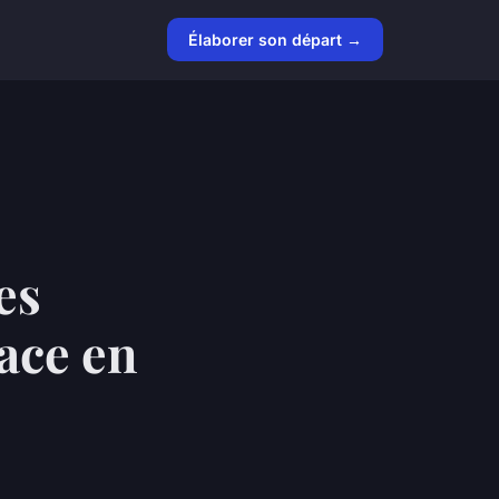
Élaborer son départ →
es
ace en