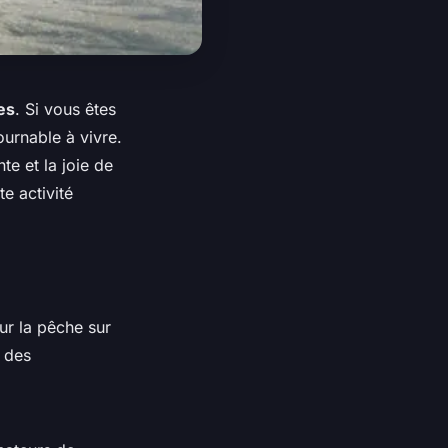
es
. Si vous êtes
ournable à vivre.
nte et la joie de
e activité
our la pêche sur
t des